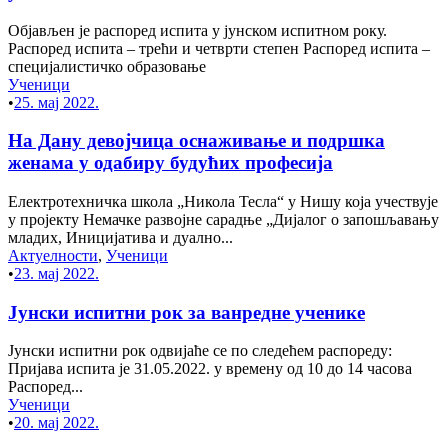
Објављен је распоред испита у јунском испитном року.
Распоред испита – трећи и четврти степен Распоред испита –
специјалистичко образовање
Ученици
•
25. мај 2022.
На Дану девојчица оснаживање и подршка
женама у одабиру будућих професија
Електротехничка школа „Никола Тесла“ у Нишу која учествује
у пројекту Немачке развојне сарадње „Дијалог о запошљавању
младих, Иницијатива и дуално...
Актуелности
,
Ученици
•
23. мај 2022.
Јунски испитни рок за ванредне ученике
Јунски испитни рок одвијаће се по следећем распореду:
Пријава испита је 31.05.2022. у времену од 10 до 14 часова
Распоред...
Ученици
•
20. мај 2022.