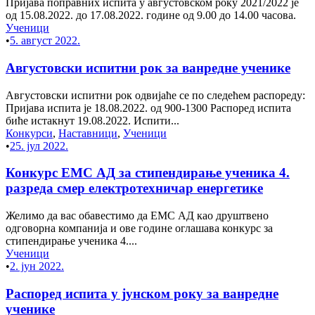
Пријава поправних испита у августовском року 2021/2022 је
од 15.08.2022. до 17.08.2022. године од 9.00 до 14.00 часова.
Ученици
•
5. август 2022.
Августовски испитни рок за ванредне ученике
Августовски испитни рок одвијаће се по следећем распореду:
Пријава испита је 18.08.2022. од 900-1300 Распоред испита
биће истакнут 19.08.2022. Испити...
Конкурси
,
Наставници
,
Ученици
•
25. јул 2022.
Конкурс ЕМС АД за стипендирање ученика 4.
разреда смер електротехничар енергетике
Желимо да вас обавестимо да ЕМС АД као друштвено
одговорна компанија и ове године оглашава конкурс за
стипендирање ученика 4....
Ученици
•
2. јун 2022.
Распоред испита у јунском року за ванредне
ученике