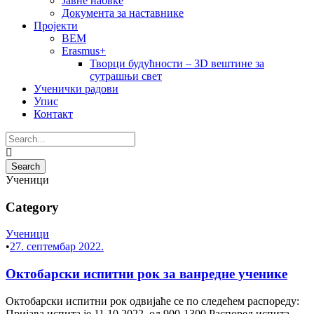
Јавне набвке
Документа за наставнике
Пројекти
BEM
Erasmus+
Творци будућности – 3D вештине за
сутрашњи свет
Ученички радови
Упис
Контакт
Ученици
Category
Ученици
•
27. септембар 2022.
Октобарски испитни рок за ванредне ученике
Октобарски испитни рок одвијаће се по следећем распореду:
Пријава испита је 11.10.2022. од 900-1300 Распоред испита