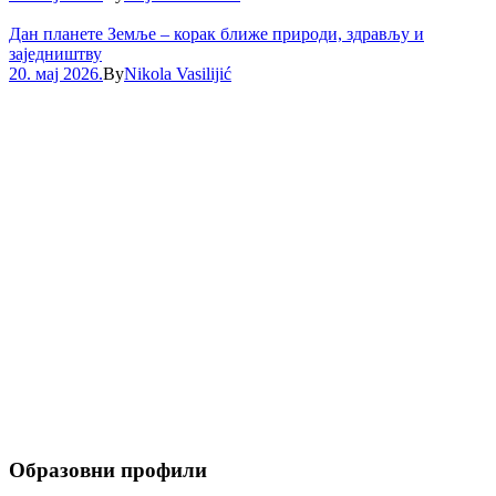
Дан планете Земље – корак ближе природи, здрављу и
заједништву
20. мај 2026.
By
Nikola Vasilijić
ЕЛЕКТРОТЕХНИЧКА ШКОЛА
"Никола Тесла"
Александра Медведева 18
Ниш, 18104, Србија
018 588 583
018 588 051
Образовни профили