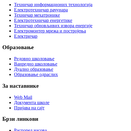
Техничар информационих технологија
Електротехничар рачунара
Техничар мехатронике
Електротехничар енергетике
Техничар обновљивих извора енергије
Електромонтер мрежа и постројења
Електричар
Образовање
Редовно школовање
Ванредно школовање
Дуално образовање
Образовање одраслих
За наставнике
Web Mail
Документа школе
Пријава на сајт
Брзи линкови
Распоред часова