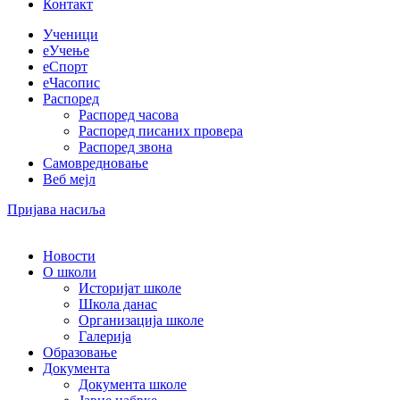
Контакт
Ученици
еУчење
еСпорт
еЧасопис
Распоред
Распоред часова
Распоред писаних провера
Распоред звона
Самовредновање
Веб мејл
Пријава насиља
Новости
О школи
Историјат школе
Школа данас
Организација школе
Галерија
Образовање
Документа
Документа школе