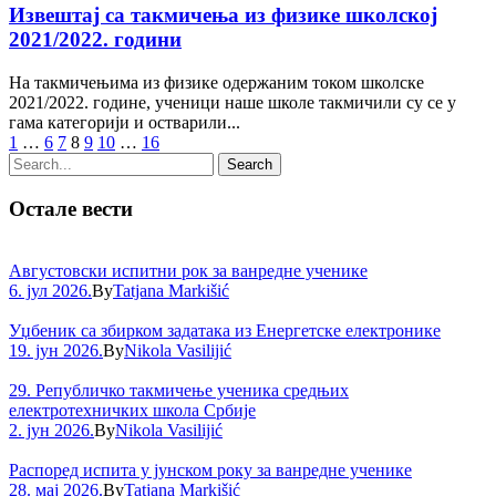
Извештај са такмичења из физике школској
2021/2022. години
На такмичењима из физике одержаним током школске
2021/2022. године, ученици наше школе такмичили су се у
гама категорији и остварили...
1
…
6
7
8
9
10
…
16
Остале вести
Августовски испитни рок за ванредне ученике
6. јул 2026.
By
Tatjana Markišić
Уџбеник са збирком задатака из Енергетске електронике
19. јун 2026.
By
Nikola Vasilijić
29. Републичко такмичење ученика средњих
електротехничких школа Србије
2. јун 2026.
By
Nikola Vasilijić
Распоред испита у јунском року за ванредне ученике
28. мај 2026.
By
Tatjana Markišić