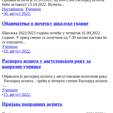
биће истакнут 13.10.2022. Испити...
Наставници
,
Ученици
•
30. август 2022.
Обавештење о почетку школске године
Школска 2022/2023 година почеће у четвртак 01.09.2022.
године. У првој смени са почетком од 7:30 часова настава ће
се изводити...
Ученици
•
19. август 2022.
Распоред испита у августовском року за
ванредне ученике
Објављен је распоред испита у августовском испитном року.
Распоред испита – трећи и четврти степен Распоред испита
–...
Ученици
•
15. август 2022.
Пријава поправних испита