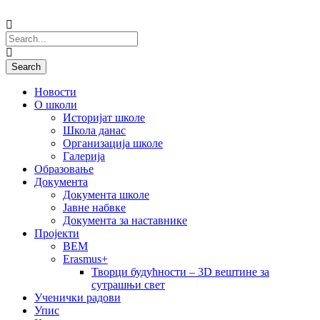
Новости
О школи
Историјат школе
Школа данас
Организација школе
Галерија
Образовање
Документа
Документа школе
Јавне набвке
Документа за наставнике
Пројекти
BEM
Erasmus+
Творци будућности – 3D вештине за
сутрашњи свет
Ученички радови
Упис