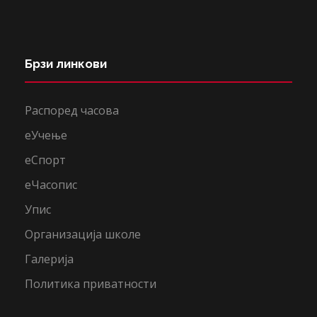
Брзи линкови
Распоред часова
еУчење
еСпорт
еЧасопис
Упис
Организација школе
Галерија
Политика приватности