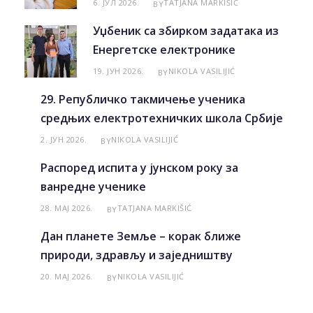
6. ЈУЛ 2026.
TATJANA MARKIŠIĆ
BY
Уџбеник са збирком задатака из
Енергетске електронике
19. ЈУН 2026.
NIKOLA VASILIJIĆ
BY
29. Републичко такмичење ученика
средњих електротехничких школа Србије
2. ЈУН 2026.
NIKOLA VASILIJIĆ
BY
Распоред испита у јунском року за
ванредне ученике
28. МАЈ 2026.
TATJANA MARKIŠIĆ
BY
Дан планете Земље – корак ближе
природи, здрављу и заједништву
20. МАЈ 2026.
NIKOLA VASILIJIĆ
BY