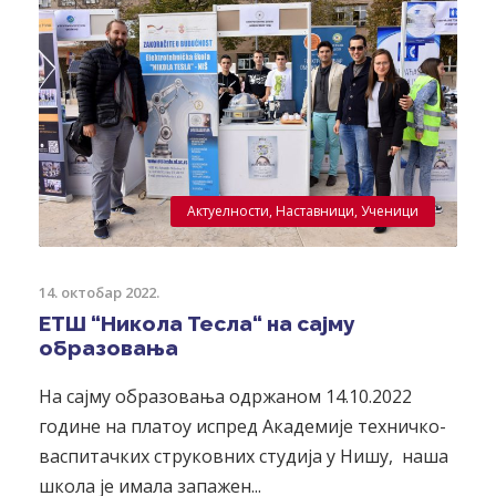
Актуелности
,
Наставници
,
Ученици
14. октобар 2022.
ЕТШ “Никола Тесла“ на сајму
образовања
На сајму образовања одржаном 14.10.2022
године на платоу испред Академије техничко-
васпитачких струковних студија у Нишу, наша
школа је имала запажен...