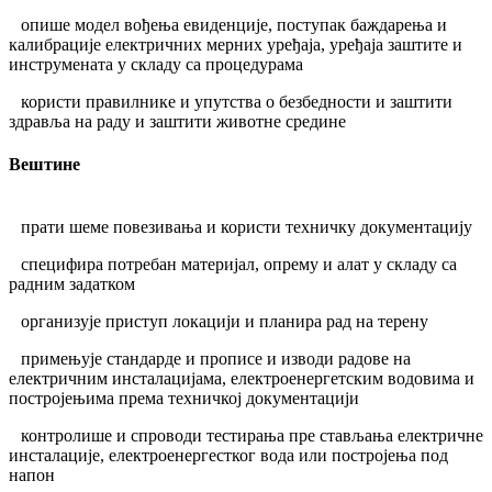
опише модел вођења евиденције, поступак баждарења и
калибрације електричних мерних уређаја, уређаја заштите и
инструмената у складу са процедурама
користи правилнике и упутства о безбедности и заштити
здравља на раду и заштити животне средине
Вештине
прати шеме повезивања и користи техничку документацију
специфира потребан материјал, опрему и алат у складу са
радним задатком
организује приступ локацији и планира рад на терену
примењује стандарде и прописе и изводи радове на
електричним инсталацијама, електроенергетским водовима и
постројењима према техничкој документацији
контролише и спроводи тестирања пре стављања електричне
инсталације, електроенергестког вода или постројења под
напон