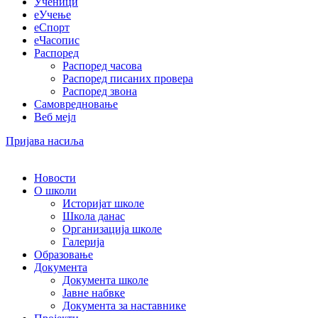
Ученици
еУчење
еСпорт
еЧасопис
Распоред
Распоред часова
Распоред писаних провера
Распоред звона
Самовредновање
Веб мејл
Пријава насиља
Новости
О школи
Историјат школе
Школа данас
Организација школе
Галерија
Образовање
Документа
Документа школе
Јавне набвке
Документа за наставнике