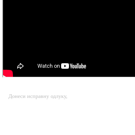
Донеси исправну одлуку,
Упиши ТЕСЛУ!