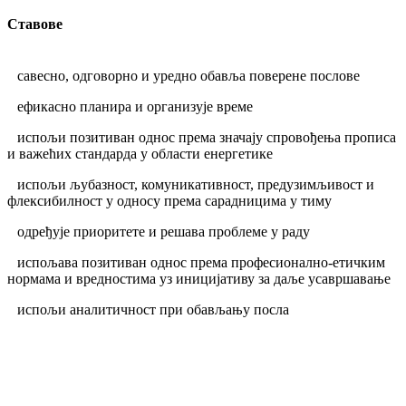
Ставове
савесно, одговорно и уредно обавља поверене послове
ефикасно планира и организује време
испољи позитиван однос према значају спровођења прописа
и важећих стандарда у области енергетике
испољи љубазност, комуникативност, предузимљивост и
флексибилност у односу према сарадницима у тиму
одређује приоритете и решава проблеме у раду
испољава позитиван однос према професионално-етичким
нормама и вредностима уз иницијативу за даље усавршавање
испољи аналитичност при обављању посла