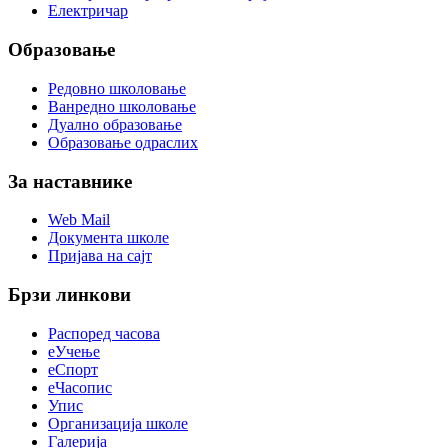
Електричар
Образовање
Редовно школовање
Ванредно школовање
Дуално образовање
Образовање одраслих
За наставнике
Web Mail
Документа школе
Пријава на сајт
Брзи линкови
Распоред часова
еУчење
еСпорт
еЧасопис
Упис
Организација школе
Галерија