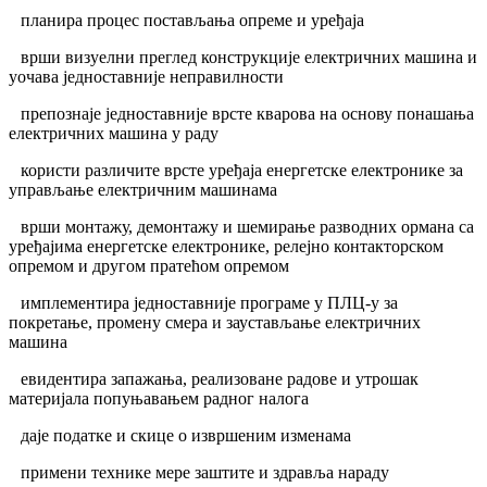
планира процес постављања опреме и уређаја
врши визуелни преглед конструкције електричних машина и
уочава једноставније неправилности
препознаје једноставније врсте кварова на основу понашања
електричних машина у раду
користи различите врсте уређаја енергетске електронике за
управљање електричним машинама
врши монтажу, демонтажу и шемирање разводних ормана са
уређајима енергетске електронике, релејно контакторском
опремом и другом пратећом опремом
имплементира једноставније програме у ПЛЦ-у за
покретање, промену смера и заустављање електричних
машина
евидентира запажања, реализоване радове и утрошак
материјала попуњавањем радног налога
даје податке и скице о извршеним изменама
примени технике мере заштите и здравља нараду