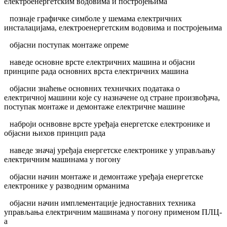
електроенергетским водовима и постројењима
познаје графичке симболе у шемама електричних
инсталацијама, електроенергетским водовима и постројењима
објасни поступак монтаже опреме
наведе основне врсте електричних машина и објасни
принципе рада основних врста електричних машина
објасни знаћење основних техничких података о
електричној машини које су назначене од стране произвођача,
поступак монтаже и демонтаже електричне машине
наброји оснвовне врсте уређаја енергетске електронике и
објасни њихов принцип рада
наведе значај уређаја енергетске електронике у управљању
електричним машинама у погону
објасни начин монтаже и демонтаже уређаја енергетске
електронике у разводним орманима
објасни начин имплементације једноставних техника
управљања електричним машинама у погону применом ПЛЦ-
а