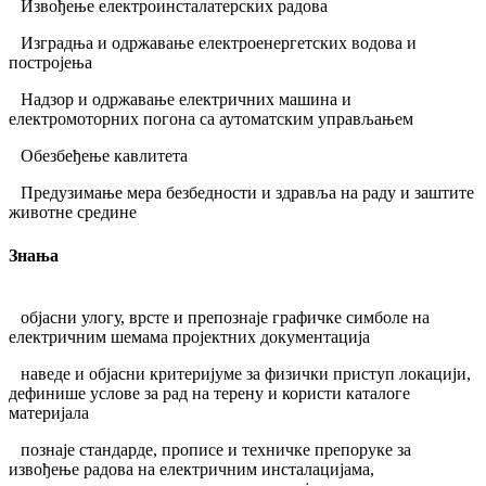
Извођење електроинсталатерских радова
Изградња и одржавање електроенергетских водова и
постројења
Надзор и одржавање електричних машина и
електромоторних погона са аутоматским управљањем
Обезбеђење кавлитета
Предузимање мера безбедности и здравља на раду и заштите
животне средине
Знања
објасни улогу, врсте и препознаје графичке симболе на
електричним шемама пројектних документација
наведе и објасни критеријуме за физички приступ локацији,
дефинише услове за рад на терену и користи каталоге
материјала
познаје стандарде, прописе и техничке препоруке за
извођење радова на електричним инсталацијама,