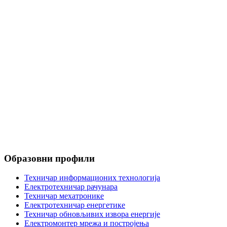
ЕЛЕКТРОТЕХНИЧКА ШКОЛА
"Никола Тесла"
Александра Медведева 18
Ниш, 18104, Србија
018 588 583
018 588 051
Образовни профили
Техничар информационих технологија
Електротехничар рачунара
Техничар мехатронике
Електротехничар енергетике
Техничар обновљивих извора енергије
Електромонтер мрежа и постројења