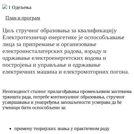
1
Одељења
План и програм
Циљ стручног образовања за квалификацију
Електротехничар енергетике је оспособљавање
лица за припремање и организовање
електроинсталатерских радова, израду и
одржавање електроенергетских водова и
постројења и управљање и одржавање
електричних машина и електромоторних погона.
Неопходност сталног прилагођавања променљивим захтевима
тржишта рада, потребе континуалног образовања, стручног
усавршавања и унапређења запошљености усмерава да ће
ученици бити оспособљени за:
примену теоријских знања у практичном раду