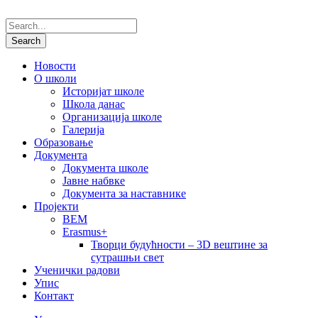
Новости
О школи
Историјат школе
Школа данас
Организација школе
Галерија
Образовање
Документа
Документа школе
Јавне набвке
Документа за наставнике
Пројекти
BEM
Erasmus+
Творци будућности – 3D вештине за
сутрашњи свет
Ученички радови
Упис
Контакт