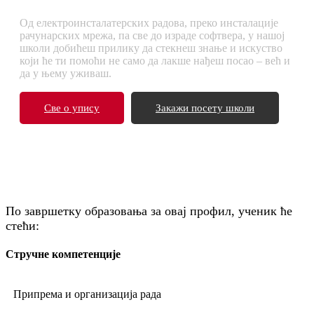
Од електроинсталатерских радова, преко инсталације
рачунарских мрежа, па све до израде софтвера, у нашој
школи добићеш прилику да стекнеш знање и искуство
који ће ти помоћи не само да лакше нађеш посао – већ и
да у њему уживаш.
Све о упису
Закажи посету школи
По завршетку образовања за овај профил, ученик ће
стећи:
Стручне компетенције
Припрема и организација рада