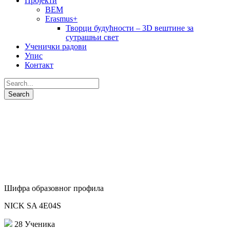
Пројекти
BEM
Erasmus+
Творци будућности – 3D вештине за
сутрашњи свет
Ученички радови
Упис
Контакт
Електротехничар енергетике
Шифра образовног профила
NICK SA 4E04S
28 Ученика