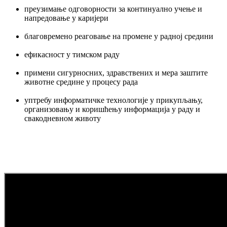
преузимање одговорности за континуално учење и
напредовање у каријери
благовремено реаговање на промене у радној средини
ефикасност у тимском раду
примени сигурносних, здравствених и мера заштите
животне средине у процесу рада
уптребу информатичке технологије у прикупљању,
организовању и коришћењу информација у раду и
свакодневном животу