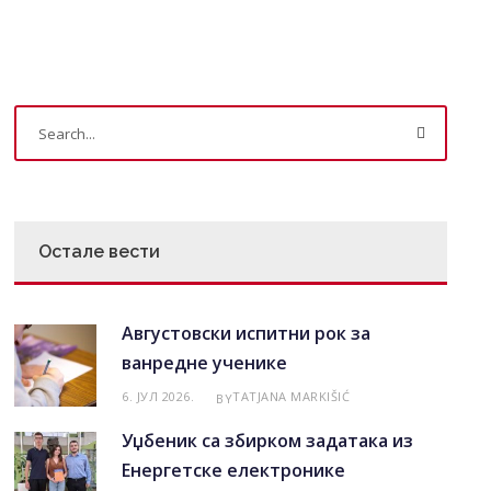
Остале вести
Августовски испитни рок за
ванредне ученике
6. ЈУЛ 2026.
TATJANA MARKIŠIĆ
BY
Уџбеник са збирком задатака из
Енергетске електронике