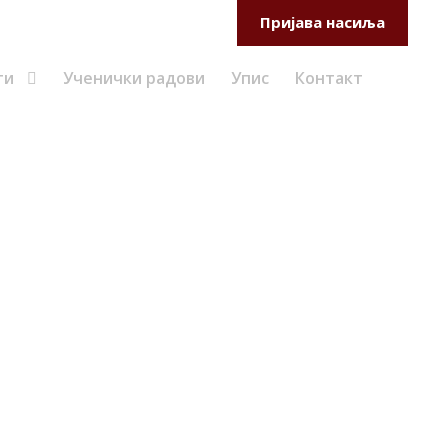
Самовредновање
Веб мејл
Пријава насиља
ти
Ученички радови
Упис
Контакт