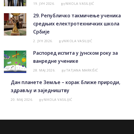
19. ЈУН 2026.
NIKOLA VASILIJIĆ
BY
29. Републичко такмичење ученика
средњих електротехничких школа
Србије
2. ЈУН 2026.
NIKOLA VASILIJIĆ
BY
Распоред испита у јунском року за
ванредне ученике
28. МАЈ 2026.
TATJANA MARKIŠIĆ
BY
Дан планете Земље – корак ближе природи,
здрављу и заједништву
20. МАЈ 2026.
NIKOLA VASILIJIĆ
BY