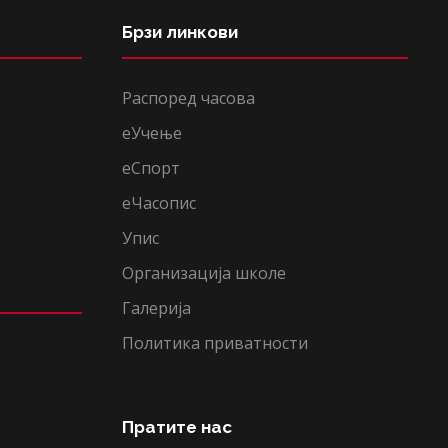
Брзи линкови
Распоред часова
еУчење
еСпорт
еЧасопис
Упис
Организација школе
Галерија
Политика приватности
Пратите нас