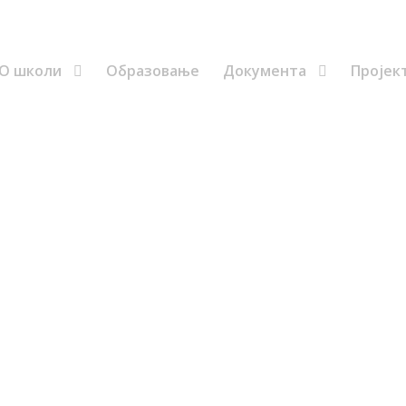
Ученици
еУчење
еСпорт
еЧасопис
Распоред
О школи
Образовање
Документа
Пројек