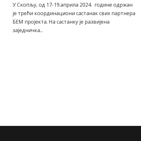
У Скопљу, од 17-19.априла 2024. године одржан
је трећи координациони састанак свих партнера
БЕМ пројекта. На састанку је развијена
заједничка...