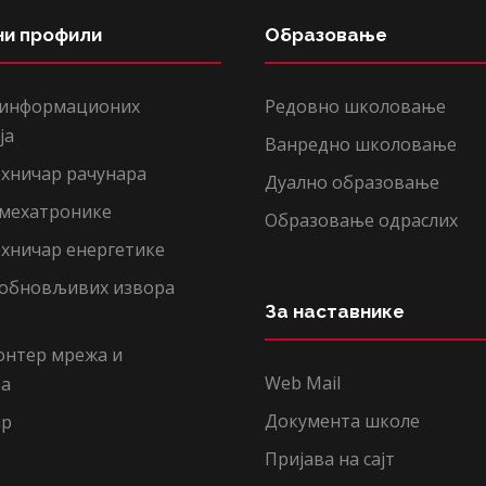
ни профили
Образовање
 информационих
Редовно школовање
ја
Ванредно школовање
хничар рачунара
Дуално образовање
 мехатронике
Образовање одраслих
хничар енергетике
 обновљивих извора
За наставнике
онтер мрежа и
Web Mail
ња
Документа школе
ар
Пријава на сајт