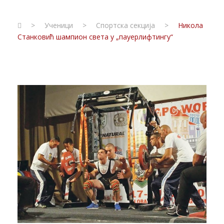
>
Ученици
>
Спортска секција
>
Никола
Станковић шампион света у „пауерлифтингу“