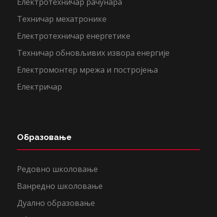
Електротехничар рачунара
Техничар мехатронике
Електротехничар енергетике
Техничар обновљивих извора енергије
Електромонтер мрежа и постројења
Електричар
Образовање
Редовно школовање
Ванредно школовање
Дуално образовање