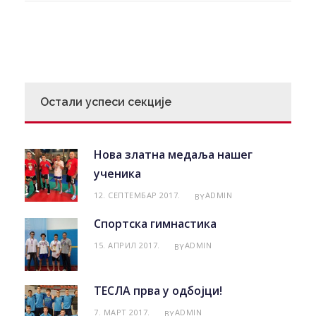
Остали успеси секције
Нова златна медаља нашег
ученика
12. СЕПТЕМБАР 2017.
ADMIN
BY
Спортска гимнастика
15. АПРИЛ 2017.
ADMIN
BY
ТЕСЛА прва у одбојци!
7. МАРТ 2017.
ADMIN
BY