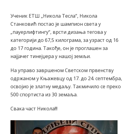
Ученик ЕТШ „Никола Тесла“, Никола
Станковић постао је шампион света у
„пауерлифтингу“, врсти дизања тегова у
категорији до 67,5 килограма, за узраст од 16
до 17 година. Такође, он је проглашен за
најјачег тинејџера у нашој земљи.
На управо завршеном Светском првенству
одржаном у Књажевцу од 17. до 24. септембра,
освојио је златну медаљу. Такмичило се преко
500 спортиста из 30 земаља.
Свака част Никола!!!