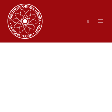
Никола Станковић
шампион света у
„пауерлифтингу“
25. СЕПТЕМБАР 2016.