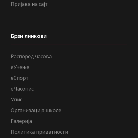
Пријава на сајт
Брзи линкови
Распоред часова
еУчење
еСпорт
еЧасопис
Упис
Организација школе
Галерија
Политика приватности