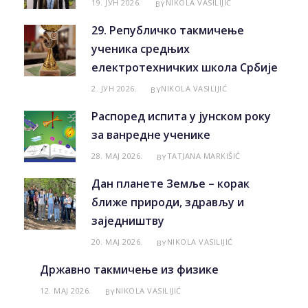
19. ЈУН 2026.
NIKOLA VASILIJIĆ
BY
29. Републичко такмичење
ученика средњих
електротехничких школа Србије
2. ЈУН 2026.
NIKOLA VASILIJIĆ
BY
Распоред испита у јунском року
за ванредне ученике
28. МАЈ 2026.
TATJANA MARKIŠIĆ
BY
Дан планете Земље – корак
ближе природи, здрављу и
заједништву
20. МАЈ 2026.
NIKOLA VASILIJIĆ
BY
Државно такмичење из физике
12. МАЈ 2026.
NIKOLA VASILIJIĆ
BY