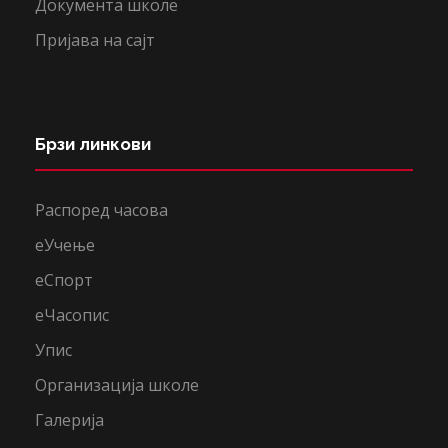
Документа школе
Пријава на сајт
Брзи линкови
Распоред часова
еУчење
еСпорт
еЧасопис
Упис
Организација школе
Галерија