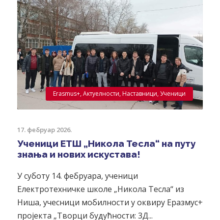
Erasmus+
,
Актуелности
,
Наставници
,
Ученици
17. фебруар 2026.
Ученици ЕТШ „Никола Тесла“ на путу
знања и нових искустава!
У суботу 14. фебруара, ученици
Електротехничке школе „Никола Тесла“ из
Ниша, учесници мобилности у оквиру Еразмус+
пројекта „Творци будућности: 3Д...