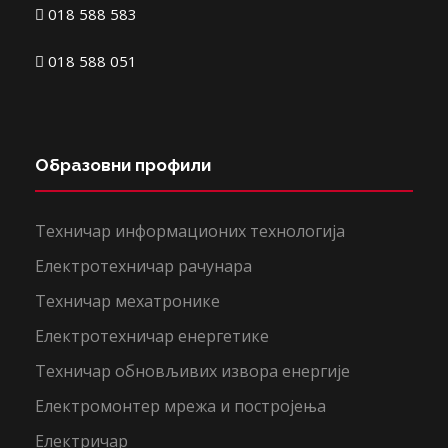
018 588 583
018 588 051
Образовни профили
Техничар информационих технологија
Електротехничар рачунара
Техничар мехатронике
Електротехничар енергетике
Техничар обновљивих извора енергије
Електромонтер мрежа и постројења
Електричар