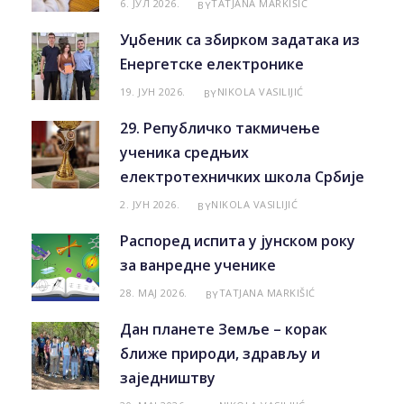
6. ЈУЛ 2026.
TATJANA MARKIŠIĆ
BY
Уџбеник са збирком задатака из
Енергетске електронике
19. ЈУН 2026.
NIKOLA VASILIJIĆ
BY
29. Републичко такмичење
ученика средњих
електротехничких школа Србије
2. ЈУН 2026.
NIKOLA VASILIJIĆ
BY
Распоред испита у јунском року
за ванредне ученике
28. МАЈ 2026.
TATJANA MARKIŠIĆ
BY
Дан планете Земље – корак
ближе природи, здрављу и
заједништву