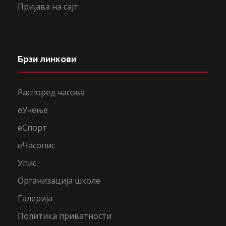
Пријава на сајт
Брзи линкови
Распоред часова
еУчење
еСпорт
еЧасопис
Упис
Организација школе
Галерија
Политика приватности