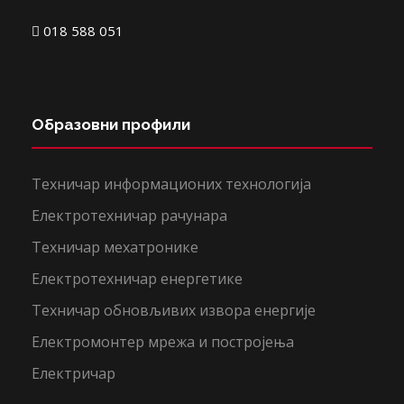
018 588 051
Образовни профили
Техничар информационих технологија
Електротехничар рачунара
Техничар мехатронике
Електротехничар енергетике
Техничар обновљивих извора енергије
Електромонтер мрежа и постројења
Електричар