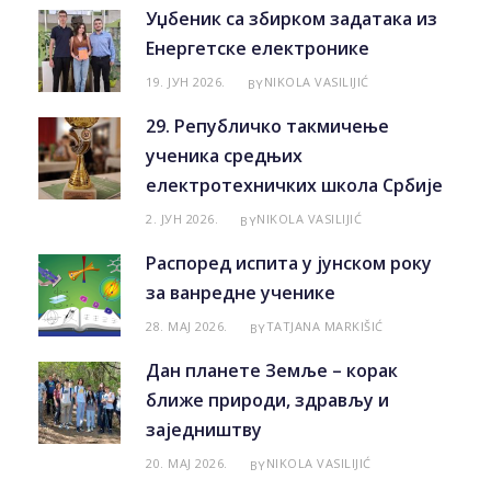
Уџбеник са збирком задатака из
Енергетске електронике
19. ЈУН 2026.
NIKOLA VASILIJIĆ
BY
29. Републичко такмичење
ученика средњих
електротехничких школа Србије
2. ЈУН 2026.
NIKOLA VASILIJIĆ
BY
Распоред испита у јунском року
за ванредне ученике
28. МАЈ 2026.
TATJANA MARKIŠIĆ
BY
Дан планете Земље – корак
ближе природи, здрављу и
заједништву
20. МАЈ 2026.
NIKOLA VASILIJIĆ
BY