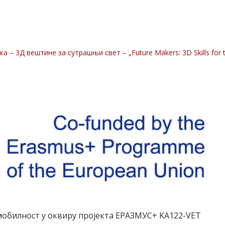
ка – 3Д вештине за сутрашњи свет – „Future Makers: 3D Skills fo
 мобилност у оквиру пројекта ЕРАЗМУС+ KA122-VET