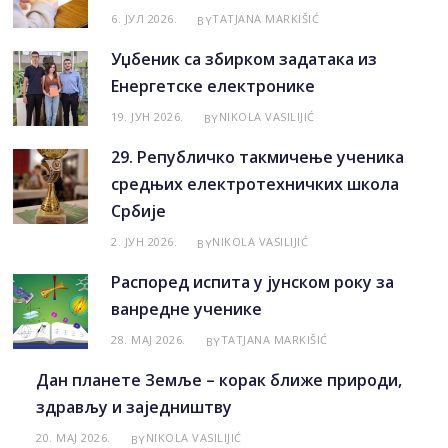
6. ЈУЛ 2026.
TATJANA MARKIŠIĆ
BY
Уџбеник са збирком задатака из
Енергетске електронике
19. ЈУН 2026.
NIKOLA VASILIJIĆ
BY
29. Републичко такмичење ученика
средњих електротехничких школа
Србије
2. ЈУН 2026.
NIKOLA VASILIJIĆ
BY
Распоред испита у јунском року за
ванредне ученике
28. МАЈ 2026.
TATJANA MARKIŠIĆ
BY
Дан планете Земље – корак ближе природи,
здрављу и заједништву
20. МАЈ 2026.
NIKOLA VASILIJIĆ
BY