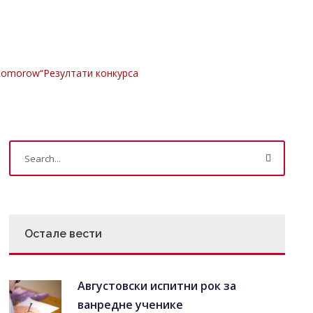
r tomorow“Резултати конкурса
Остале вести
Августовски испитни рок за
ванредне ученике