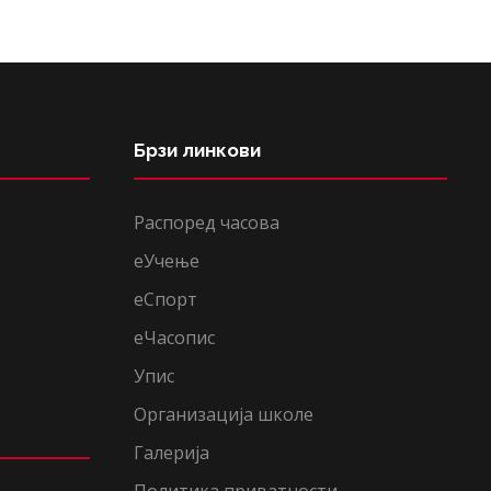
Брзи линкови
Распоред часова
еУчење
еСпорт
еЧасопис
Упис
Организација школе
Галерија