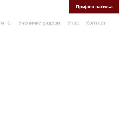
Самовредновање
Веб мејл
Пријава насиља
ти
Ученички радови
Упис
Контакт
– 3Д вештине за
ls for