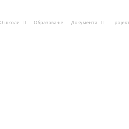
Ученици
еУчење
еСпорт
еЧасопис
Распоред
О школи
Образовање
Документа
Пројек
а за избор ученика 
uture Makers: 3D Skil
и конкурса