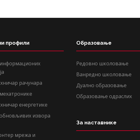
ни профили
Образовање
 информационих
Редовно школовање
ја
Ванредно школовање
хничар рачунара
Дуално образовање
 мехатронике
Образовање одраслих
хничар енергетике
 обновљивих извора
За наставнике
онтер мрежа и