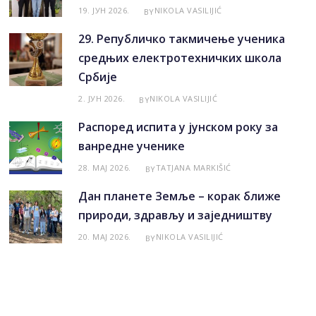
19. ЈУН 2026.
NIKOLA VASILIJIĆ
BY
29. Републичко такмичење ученика
средњих електротехничких школа
Србије
2. ЈУН 2026.
NIKOLA VASILIJIĆ
BY
Распоред испита у јунском року за
ванредне ученике
28. МАЈ 2026.
TATJANA MARKIŠIĆ
BY
Дан планете Земље – корак ближе
природи, здрављу и заједништву
20. МАЈ 2026.
NIKOLA VASILIJIĆ
BY