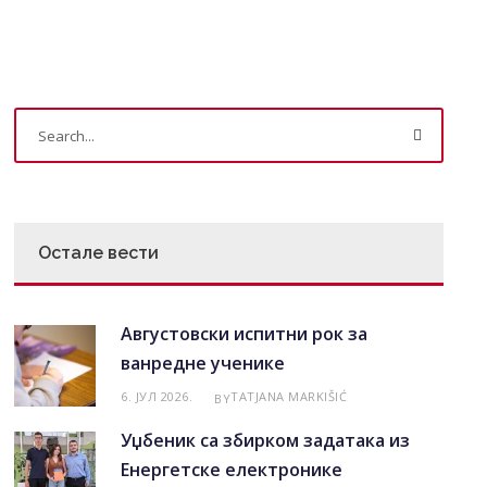
Остале вести
Августовски испитни рок за
ванредне ученике
6. ЈУЛ 2026.
TATJANA MARKIŠIĆ
BY
Уџбеник са збирком задатака из
Енергетске електронике