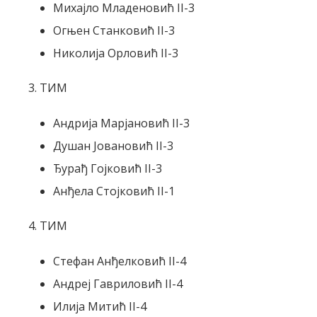
Михајло Младеновић II-3
Огњен Станковић II-3
Николија Орловић II-3
3. ТИМ
Андрија Марјановић II-3
Душан Јовановић II-3
Ђурађ Гојковић II-3
Анђела Стојковић II-1
4. ТИМ
Стефан Анђелковић II-4
Андреј Гавриловић II-4
Илија Митић II-4