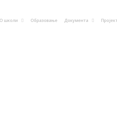
Ученици
еУчење
еСпорт
еЧасопис
Распоред
О школи
Образовање
Документа
Пројек
 2023