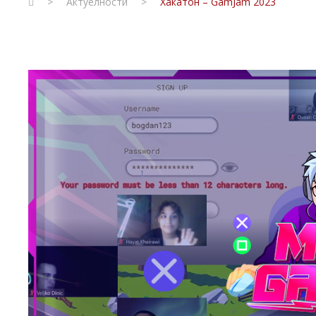
>
Актуелности
>
Хакатон – GamJam 2023