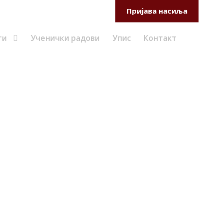
Самовредновање
Веб мејл
Пријава насиља
ти
Ученички радови
Упис
Контакт