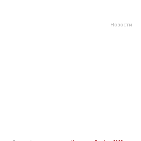
Новости
Хакатон – GamJam
8. ФЕБРУАР 2023.