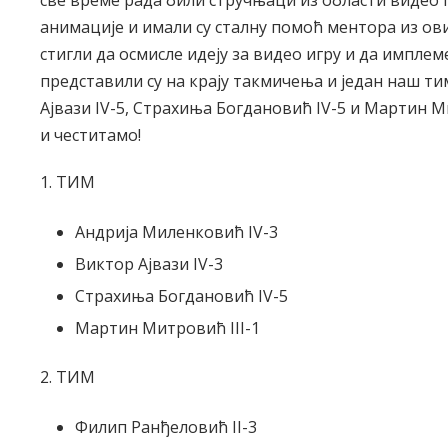
анимације и имали су сталну помоћ ментора из ових
стигли да осмисле идеју за видео игру и да импле
представили су на крају такмичења и један наш ти
Ајвази IV-5, Страхиња Богдановић IV-5 и Мартин Мит
и честитамо!
1. ТИМ
Андрија Миленковић IV-3
Виктор Ајвази IV-3
Страхиња Богдановић IV-5
Мартин Митровић III-1
2. ТИМ
Филип Ранђеловић II-3