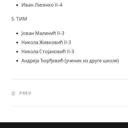
Иван Лисенко II-4
5. ТИМ
Јован Малинић II-3
Никола Живковић II-3
Никола Стојановић II-3
Андреја Ђорђевић (ученик из друге школе)
PREV