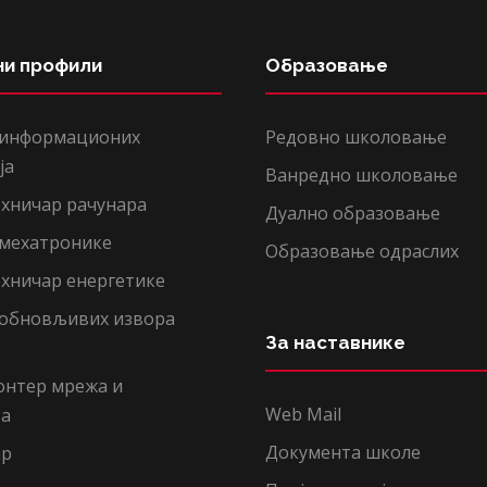
ни профили
Образовање
 информационих
Редовно школовање
ја
Ванредно школовање
хничар рачунара
Дуално образовање
 мехатронике
Образовање одраслих
хничар енергетике
 обновљивих извора
За наставнике
онтер мрежа и
Web Mail
ња
Документа школе
ар