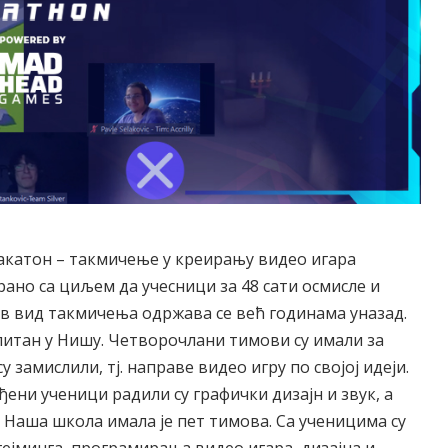
е Хакатон – такмичење у креирању видео игара
ано са циљем да учесници за 48 сати осмисле и
в вид такмичења одржава се већ годинама уназад.
итан у Нишу. Четворочлани тимови су имали за
 замислили, тј. направе видео игру по својој идеји.
ени ученици радили су графички дизајн и звук, а
. Наша школа имала је пет тимова. Са ученицима су
гејминга, програмирања видео игара, дизајна и