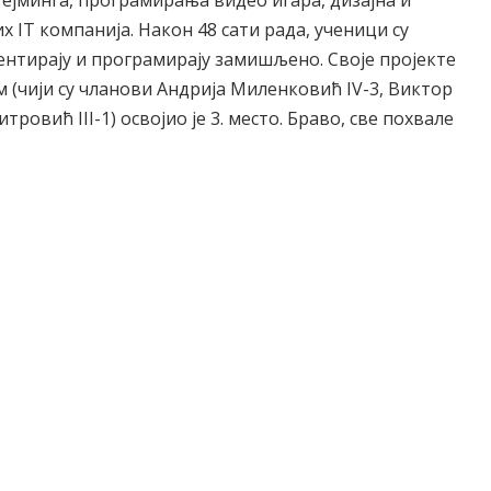
 IT компанија. Након 48 сати рада, ученици су
ментирају и програмирају замишљено. Своје пројекте
м (чији су чланови Андрија Миленковић IV-3, Виктор
ровић III-1) освојио је 3. место. Браво, све похвале