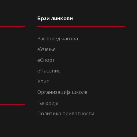
Брзи линкови
Распоред часова
еУчење
еСпорт
еЧасопис
Упис
Организација школе
Галерија
Политика приватности