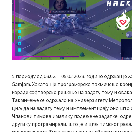
У периоду од 03.02. – 05.02.2023. године одржан ј
GamJam. Хакатон је програмерско такмичење креир
израде софтверско решење на задату тему и овака
Такмичење се одржало на Универзитету Метропол
циљ да на задату тему и имплементирају оно што су
Чланови тимова имали су подељене задатке, одређ
други су програмирали, што је и циљ тимског рада
све време рада били стручњаци из области видео 