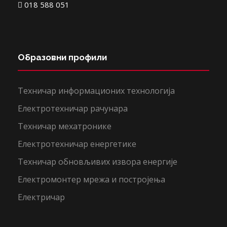
018 588 051
Образовни профили
Техничар информационих технологија
Електротехничар рачунара
Техничар мехатронике
Електротехничар енергетике
Техничар обновљивих извора енергије
Електромонтер мрежа и постројења
Електричар