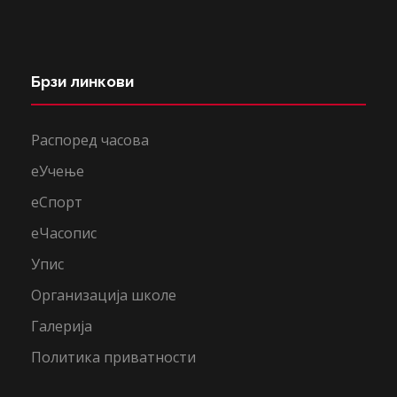
Брзи линкови
Распоред часова
еУчење
еСпорт
еЧасопис
Упис
Организација школе
Галерија
Политика приватности