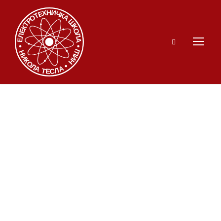
Дан планете
Земље – корак
ближе природи,
здрављу и
заједништву