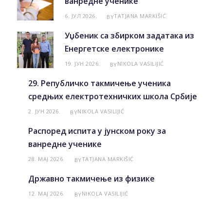
ванредне ученике
6. ЈУЛ 2026.
TATJANA MARKIŠIĆ
BY
Уџбеник са збирком задатака из
Енергетске електронике
19. ЈУН 2026.
NIKOLA VASILIJIĆ
BY
29. Републичко такмичење ученика
средњих електротехничких школа Србије
2. ЈУН 2026.
NIKOLA VASILIJIĆ
BY
Распоред испита у јунском року за
ванредне ученике
28. МАЈ 2026.
TATJANA MARKIŠIĆ
BY
Државно такмичење из физике
12. МАЈ 2026.
NIKOLA VASILIJIĆ
BY