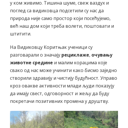
у ком живимо. Тишина шуме, свеж ваздух и
поглед са видиковца подсетили су нас да
природа није само простор који посећујемо,
већ наш дом који треба волети, поштовати и
штитити.
На Видиковцу Коритњак ученици су
разговарали о значају
рециклаже
,
очувању
животне средине
и малим корацима које
свако од нас може учинити како бисмо заједно
створили здравију и чистију будућност. Управо
кроз овакве активности млади људи показују
да имају свест, одговорност и жељу да буду
покретачи позитивних промена у друштву.