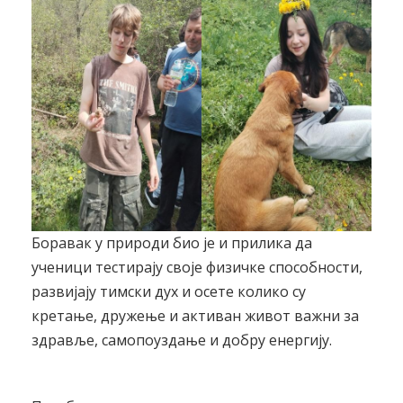
Боравак у природи био је и прилика да
ученици тестирају своје физичке способности,
развијају тимски дух и осете колико су
кретање, дружење и активан живот важни за
здравље, самопоуздање и добру енергију.