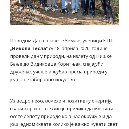
Поводом Дана планете Земље, ученици ЕТШ
„
Никола Тесла
“ су 18. априла 2026. године
провели дан у природи, на излету од Нишке
Бање до Видиковца Коритњак, спајајући
дружење, учење и љубав према природи у
једно незаборавно искуство.
Уз ведро небо, осмехе и позитивну енергију,
сваки корак стазе био је прилика да ученици
осете лепоту природе која нас окружује и да
још једном схвате колико је важно чувати свет