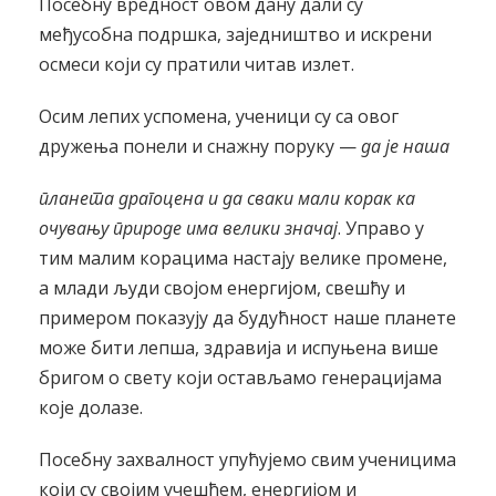
Посебну вредност овом дану дали су
међусобна подршка, заједништво и искрени
осмеси који су пратили читав излет.
Осим лепих успомена, ученици су са овог
дружења понели и снажну поруку —
да је наша
п
ланета драгоцена и да сваки мали корак ка
очувању природе има велики значај
. Управо у
тим малим корацима настају велике промене,
а млади људи својом енергијом, свешћу и
примером показују да будућност наше планете
може бити лепша, здравија и испуњена више
бригом о свету који остављамо генерацијама
које долазе.
Посебну захвалност упућујемо свим ученицима
који су својим учешћем, енергијом и