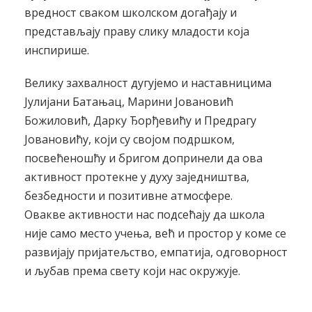
вредност сваком школском догађају и
представљају праву слику младости која
инспирише.
Велику захвалност дугујемо и наставницима
Јулијани Батањац, Марини Јовановић
Божиловић, Дарку Ђорђевићу и Предрагу
Јовановићу, који су својом подршком,
посвећеношћу и бригом допринели да ова
активност протекне у духу заједништва,
безбедности и позитивне атмосфере.
Овакве активности нас подсећају да школа
није само место учења, већ и простор у коме се
развијају пријатељство, емпатија, одговорност
и љубав према свету који нас окружује.